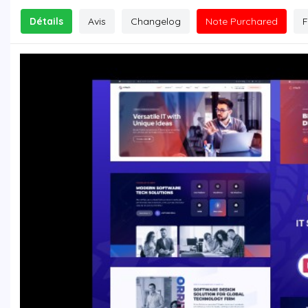
Détails
Avis
Changelog
Note Purchared