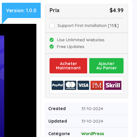
Prix
$4.99
Version:
1.0.0
Support First Installation [15$]
Use Unlimited Websites
Free Updates
Acheter
Ajouter
Maintenant
Au Panier
Created
31-10-2024
Updated
31-10-2024
Catégorie
WordPress