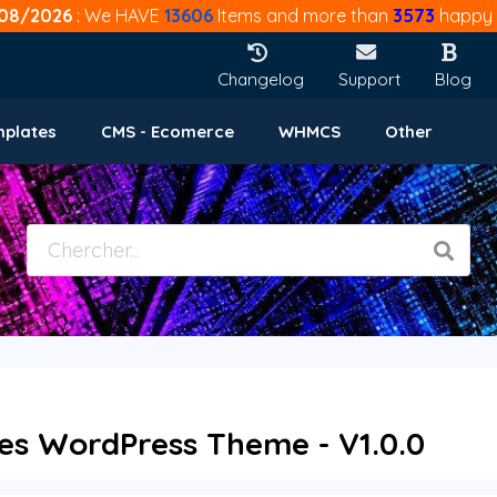
08/2026
: We HAVE
13606
Items and more than
3573
happy 
Changelog
Support
Blog
mplates
CMS - Ecomerce
WHMCS
Other
ices WordPress Theme - V1.0.0